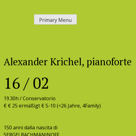
Skip
to
Primary Menu
content
Alexander Krichel, pianoforte
16
/
02
19.30h /
Conservatorio
€ € 25 ermäßigt € 5-10 (<26 Jahre, 4Family)
150 anni dalla nascita di
SERGEI RACHMANINOFF