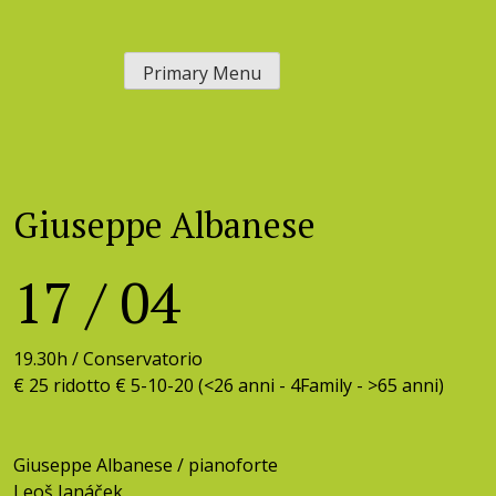
Skip
to
Primary Menu
content
Giuseppe Albanese
17
/
04
19.30h /
Conservatorio
€ 25 ridotto € 5-10-20 (<26 anni - 4Family - >65 anni)
Giuseppe Albanese / pianoforte
Leoš Janáček