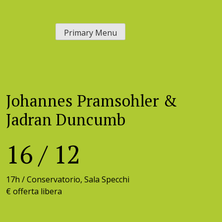
Skip
to
Primary Menu
content
Johannes Pramsohler &
Jadran Duncumb
16
/
12
17h /
Conservatorio, Sala Specchi
€ offerta libera