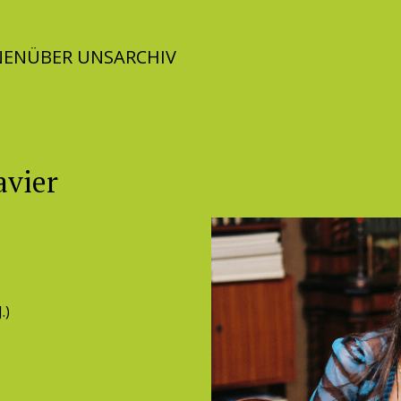
NEN
ÜBER UNS
ARCHIV
avier
.)