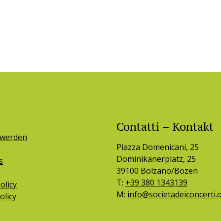
Contatti – Kontakt
 werden
Piazza Domenicani, 25
Dominikanerplatz, 25
s
39100 Bolzano/Bozen
T:
+39 380 1343139
olicy
M:
info@societadeiconcerti.
olicy