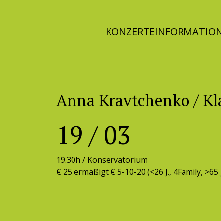
Skip
to
KONZERTE
INFORMATIO
content
Anna Kravtchenko / Kl
19
/
03
19.30h /
Konservatorium
€ 25 ermäßigt € 5-10-20 (<26 J., 4Family, >65 J