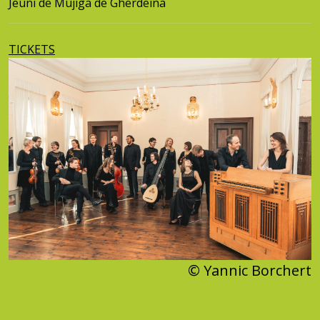
Jëuni de Mujiga de Gherdëina
TICKETS
© Yannic Borchert