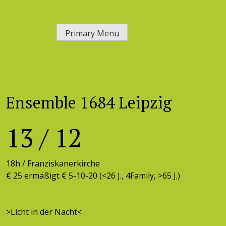
Skip
to
Primary Menu
content
Ensemble 1684 Leipzig
13
/
12
18h /
Franziskanerkirche
€ 25 ermäßigt € 5-10-20 (<26 J., 4Family, >65 J.)
>Licht in der Nacht<