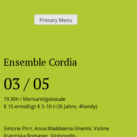
Skip
to
Primary Menu
content
Ensemble Cordia
03
/
05
19.30h /
Merkantilgebäude
€ 15 ermäßigt € 5-10 (<26 Jahre, 4Family)
Simone Pirri, Anna Maddalena Ghielmi, Violine
Franziska Romaner, Violoncello