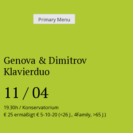
Skip
to
Primary Menu
content
Genova & Dimitrov
Klavierduo
11
/
04
19.30h /
Konservatorium
€ 25 ermäßigt € 5-10-20 (<26 J., 4Family, >65 J.)