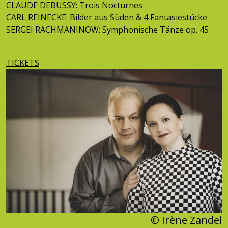
CLAUDE DEBUSSY: Trois Nocturnes
CARL REINECKE: Bilder aus Süden & 4 Fantasiestücke
SERGEI RACHMANINOW: Symphonische Tänze op. 45
TICKETS
© Irène Zandel