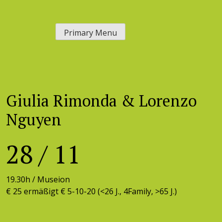
Skip
to
Primary Menu
content
Giulia Rimonda & Lorenzo
Nguyen
28
/
11
19.30h /
Museion
€ 25 ermäßigt € 5-10-20 (<26 J., 4Family, >65 J.)